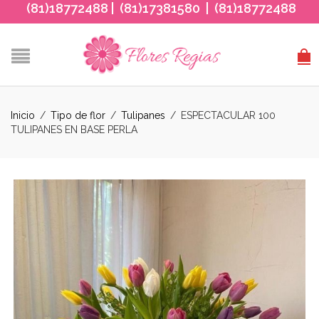
(81)18772488 | (81)17381580 | (81)18772488
Inicio
/
Tipo de flor
/
Tulipanes
/
ESPECTACULAR 100
TULIPANES EN BASE PERLA