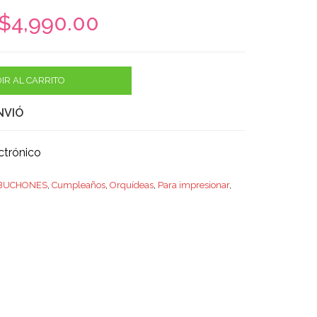
$
4,990.00
IR AL CARRITO
NVIÓ
ctrónico
 BUCHONES
,
Cumpleaños
,
Orquídeas
,
Para impresionar
,