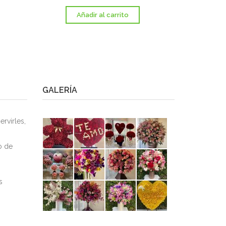
Añadir al carrito
A
GALERÍA
rvirles,
o de
s