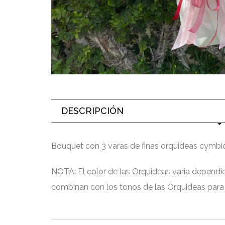
DESCRIPCIÓN
Bouquet con 3 varas de finas orquideas cymb
NOTA: El color de las Orquideas varia dependien
combinan con los tonos de las Orquideas para q