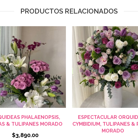
PRODUCTOS RELACIONADOS
VISTA RÁPIDA
VISTA RÁPIDA
UIDEAS PHALAENOPSIS,
ESPECTACULAR ORQUI
AS & TULIPANES MORADO
CYMBIDIUM, TULIPANES &
MORADO
$
3,890.00