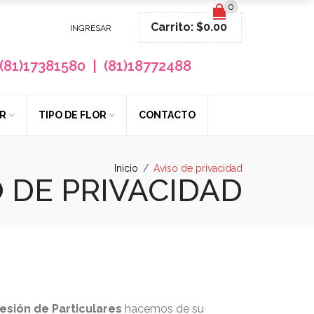
0
Carrito:
$
0.00
INGRESAR
(81)17381580 | (81)18772488
R
TIPO DE FLOR
CONTACTO
Inicio
/
Aviso de privacidad
O DE PRIVACIDAD
esión de Particulares
hacemos de su