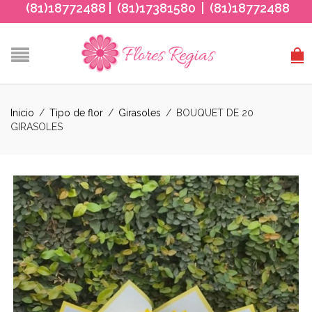
(81)18772488 | (81)17381580 | (81)18772488
Inicio
/
Tipo de flor
/
Girasoles
/
BOUQUET DE 20
GIRASOLES