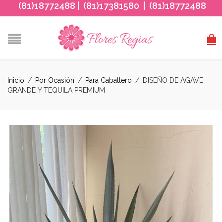
(81)18772488 | (81)17381580 | (81)18772488
Inicio
/
Por Ocasión
/
Para Caballero
/
DISEÑO DE AGAVE
GRANDE Y TEQUILA PREMIUM